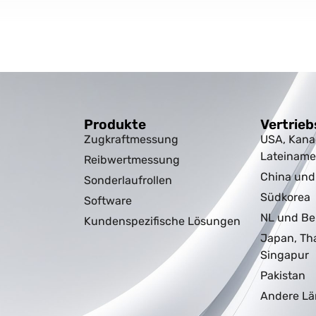
Produkte
Vertrieb
Zugkraftmessung
USA, Kana
Lateiname
Reibwertmessung
China un
Sonderlaufrollen
Südkorea
Software
NL und Be
Kundenspezifische Lösungen
Japan, Th
Singapur
Pakistan
Andere Lä