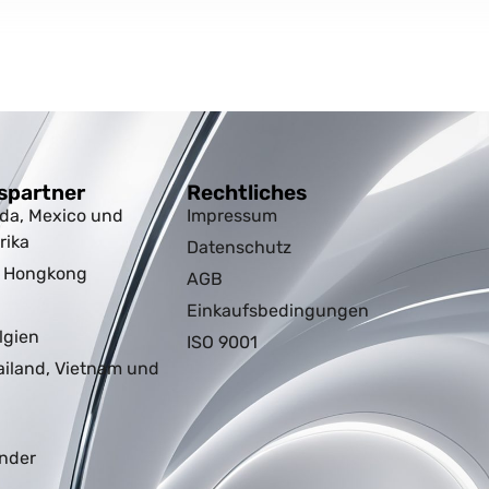
spartner
Rechtliches
da, Mexico und
Impressum
rika
Datenschutz
d Hongkong
AGB
Einkaufsbedingungen
lgien
ISO 9001
ailand, Vietnam und
nder