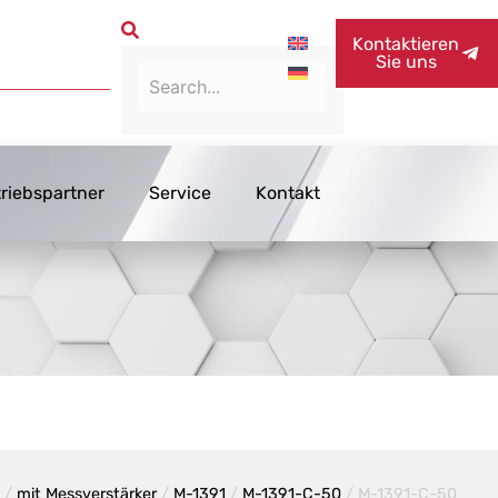
Kontaktieren
Sie uns
triebspartner
Service
Kontakt
e
/
mit Messverstärker
/
M-1391
/
M-1391-C-50
/ M-1391-C-50