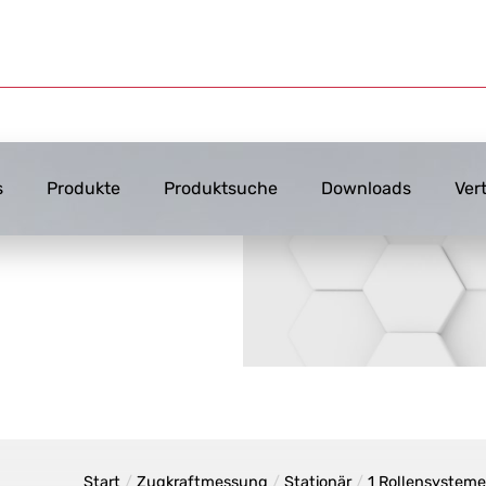
s
Produkte
Produktsuche
Downloads
Ver
Start
/
Zugkraftmessung
/
Stationär
/
1 Rollensystem