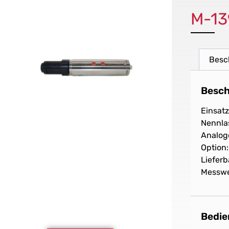
M-13
Besc
Besch
Einsatz
Nennla
Analog
Option
Liefer
Messwe
Bedie