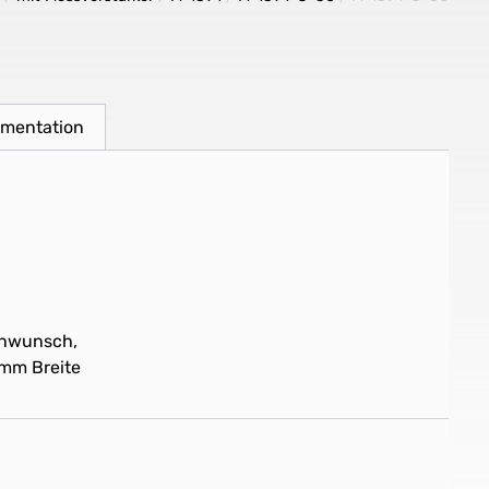
umentation
enwunsch,
0mm Breite