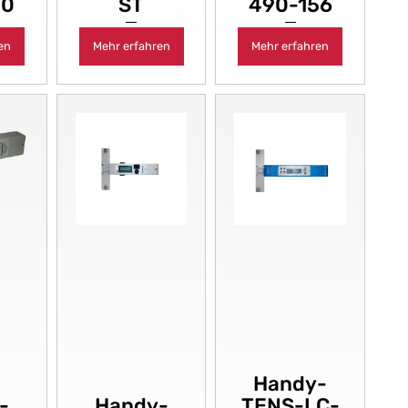
50
ST
490-156
en
Mehr erfahren
Mehr erfahren
Handy-
-
Handy-
TENS-LC-