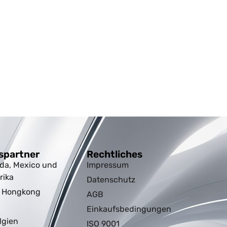
spartner
Rechtliches
da, Mexico und
Impressum
rika
Datenschutz
d Hongkong
AGB
Einkaufsbedingungen
lgien
ISO 9001