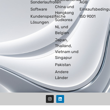
Sonderlaufrollen
AGB
China und
Software
Einkaufsbeding
Hongkong
Kundenspezifische
ISO 9001
Südkorea
Lösungen
NL und
Belgien
Japan,
Thailand,
Vietnam und
Singapur
Pakistan
Andere
Länder