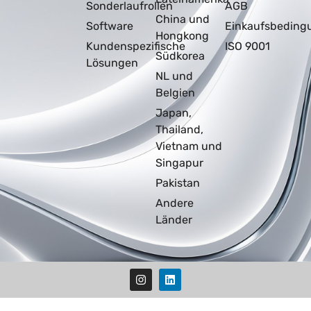
Sonderlaufrollen
AGB
China und
Software
Einkaufsbeding
Hongkong
Kundenspezifische
ISO 9001
Südkorea
Lösungen
NL und
Belgien
Japan,
Thailand,
Vietnam und
Singapur
Pakistan
Andere
Länder