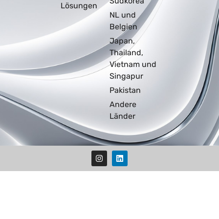
Südkorea
Lösungen
NL und
Belgien
Japan,
Thailand,
Vietnam und
Singapur
Pakistan
Andere
Länder