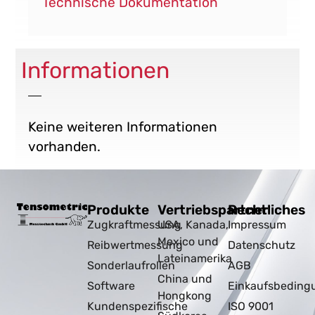
Technische Dokumentation
Informationen
Keine weiteren Informationen
vorhanden.
Produkte
Vertriebspartner
Rechtliches
Zugkraftmessung
USA, Kanada,
Impressum
Mexico und
Reibwertmessung
Datenschutz
Lateinamerika
Sonderlaufrollen
AGB
China und
Software
Einkaufsbeding
Hongkong
Kundenspezifische
ISO 9001