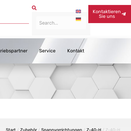
Kontaktieren
Sie uns
triebspartner
Service
Kontakt
Start
/
Zubehör
/
Spannvorrichtungen
/
Z-40-H
/ Z-40-H