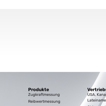
Produkte
Vertrieb
Zugkraftmessung
USA, Kana
Lateiname
Reibwertmessung