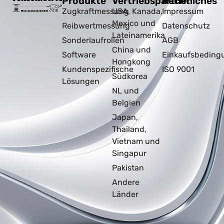
Produkte
Vertriebspartner
Rechtliches
Zugkraftmessung
USA, Kanada,
Impressum
Mexico und
Reibwertmessung
Datenschutz
Lateinamerika
Sonderlaufrollen
AGB
China und
Software
Einkaufsbeding
Hongkong
Kundenspezifische
ISO 9001
Südkorea
Lösungen
NL und
Belgien
Japan,
Thailand,
Vietnam und
Singapur
Pakistan
Andere
Länder