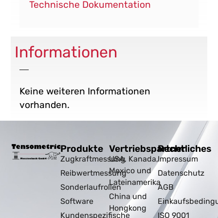
Technische Dokumentation
Informationen
Keine weiteren Informationen
vorhanden.
Produkte
Vertriebspartner
Rechtliches
Zugkraftmessung
USA, Kanada,
Impressum
Mexico und
Reibwertmessung
Datenschutz
Lateinamerika
Sonderlaufrollen
AGB
China und
Software
Einkaufsbeding
Hongkong
Kundenspezifische
ISO 9001