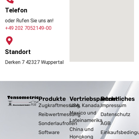
Telefon
oder Rufen Sie uns an!
+49 202 7052149-00
Standort
Derken 7 42327 Wuppertal
Produkte
Vertriebspartner
Rechtliches
Zugkraftmessung
USA, Kanada,
Impressum
Mexico und
Reibwertmessung
Datenschutz
Lateinamerika
Sonderlaufrollen
AGB
China und
Software
Einkaufsbeding
Hongkong