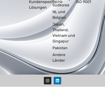
Kundenspezifische
ISO 9001
Südkorea
Lösungen
NL und
Belgien
Japan,
Thailand,
Vietnam und
Singapur
Pakistan
Andere
Länder