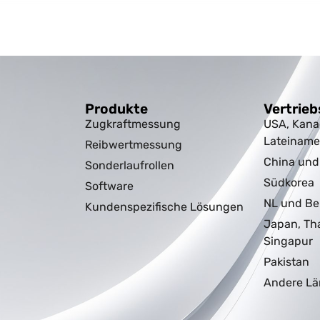
Produkte
Vertrieb
Zugkraftmessung
USA, Kana
Lateiname
Reibwertmessung
China un
Sonderlaufrollen
Südkorea
Software
NL und Be
Kundenspezifische Lösungen
Japan, Th
Singapur
Pakistan
Andere Lä