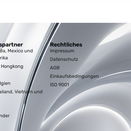
spartner
Rechtliches
da, Mexico und
Impressum
rika
Datenschutz
d Hongkong
AGB
Einkaufsbedingungen
lgien
ISO 9001
ailand, Vietnam und
nder