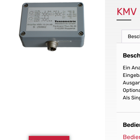
KMV
Besc
Besch
Ein An
Eingeb
Ausgan
Option
Als Sin
Bedie
Bedie