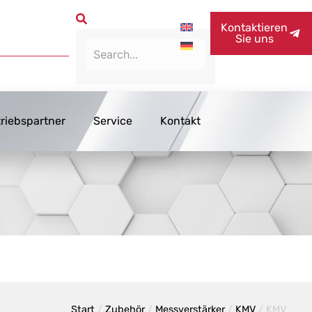
Kontaktieren
Sie uns
triebspartner
Service
Kontakt
Start
/
Zubehör
/
Messverstärker
/
KMV
/ KMV