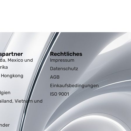
spartner
Rechtliches
da, Mexico und
Impressum
rika
Datenschutz
d Hongkong
AGB
Einkaufsbedingungen
lgien
ISO 9001
ailand, Vietnam und
nder