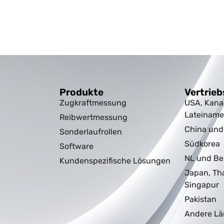
Produkte
Vertrieb
Zugkraftmessung
USA, Kana
Lateiname
Reibwertmessung
China un
Sonderlaufrollen
Südkorea
Software
NL und Be
Kundenspezifische Lösungen
Japan, Th
Singapur
Pakistan
Andere Lä