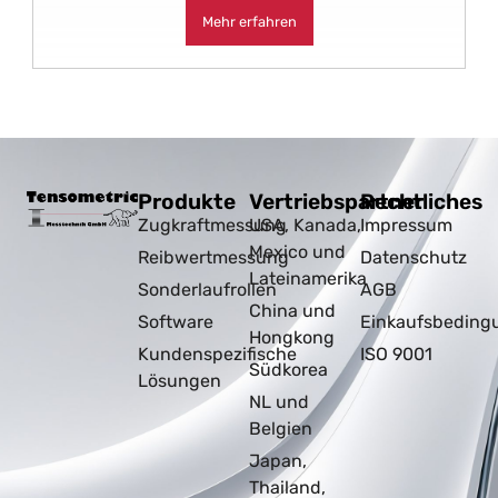
Mehr erfahren
Produkte
Vertriebspartner
Rechtliches
Zugkraftmessung
USA, Kanada,
Impressum
Mexico und
Reibwertmessung
Datenschutz
Lateinamerika
Sonderlaufrollen
AGB
China und
Software
Einkaufsbeding
Hongkong
Kundenspezifische
ISO 9001
Südkorea
Lösungen
NL und
Belgien
Japan,
Thailand,