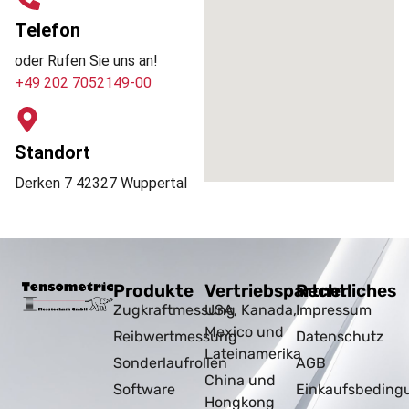
Telefon
oder Rufen Sie uns an!
+49 202 7052149-00
Standort
Derken 7 42327 Wuppertal
Produkte
Vertriebspartner
Rechtliches
Zugkraftmessung
USA, Kanada,
Impressum
Mexico und
Reibwertmessung
Datenschutz
Lateinamerika
Sonderlaufrollen
AGB
China und
Software
Einkaufsbeding
Hongkong