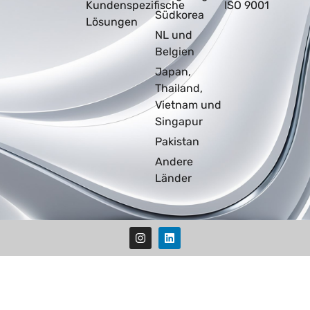
Kundenspezifische
ISO 9001
Südkorea
Lösungen
NL und
Belgien
Japan,
Thailand,
Vietnam und
Singapur
Pakistan
Andere
Länder